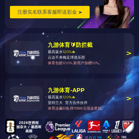
官方微信
地址：北京市南四环西路188号总部基地十八区23号楼
电话：(010)63299888
邮编：100160
传真：(010)68321362
电子信箱：infonet@bgrimm.com
友情链接：
政府机构网站