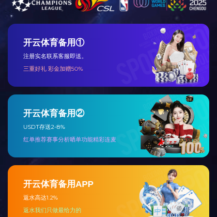
地址：北京市南四环西路188号总部基地十八区23号楼
电话：(010)63299888
邮编：100160
传真：(010)68321362
电子信箱：infonet@bgrimm.com
友情链接：
政府机构网站
中央企业网站
中央媒体网站
相关行业网站