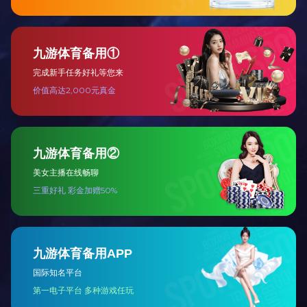
子长返排液处理项目