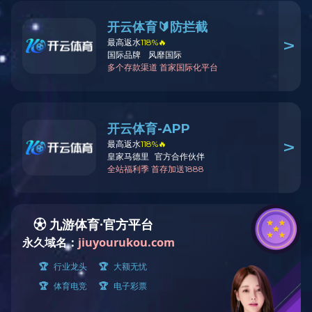
攻关，研发出“活化脱稳—除成垢元素—絮凝沉
淀—定位除杂—精细过滤”处理工艺及配套的专
有装置，处理后的返排液可用于回注、回用
（重复配液）或回污（城市污水处理系统），
该技术发表专利十余项，发表论文20余篇，企
业标准6项，技术特点如下：
1、工艺独有：适用范围广，抗冲击性
强，处理效率高，保证出水水质合格，处于国
内领先水平。
2、装备先进：防爆防腐，模块化设计，
厂内组装调试，现场占地面积小，可快速安装
投用。具有多项专利产品，返排液处理针对性
强，既可集中建站，也可移动撬装处理。